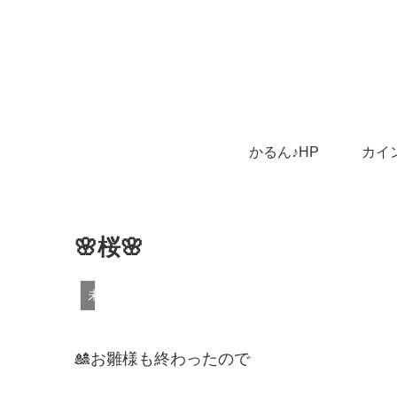
かるん♪HP
カイ
🌸桜🌸
未分類
🎎お雛様も終わったので