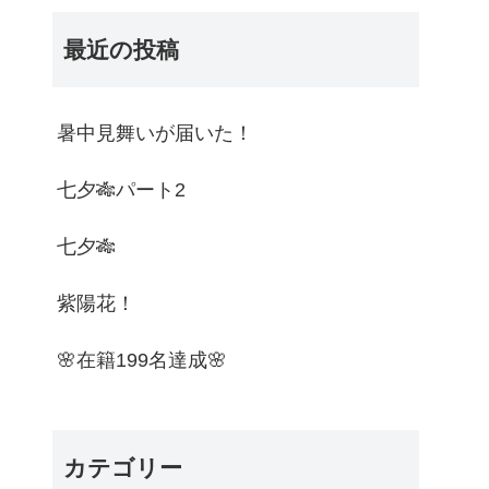
最近の投稿
暑中見舞いが届いた！
七夕🎋パート2
七夕🎋
紫陽花！
🌸在籍199名達成🌸
カテゴリー