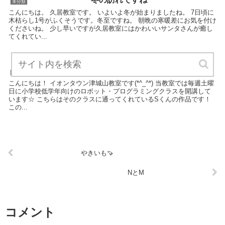
未分類
こんにちは。 久居教室です。 いよいよ冬が始まりましたね。 7日頃に
木枯らし1号がふくそうです。冬至ですね。 朝晩の寒暖差にお気を付け
くださいね。 少し早いですが久居教室にはかわいいサンタさんが癒し
てくれてい...
ロボット大好きSくん☆
未分類
こんにちは！ イオンタウン津城山教室です(*^_^*) 当教室では毎週土曜
日に小学校低学年向けのロボット・プログラミングクラスを開講して
います☆ こちらはそのクラスに通ってくれているSくんの作品です！
この...
やきいも🍠
NとM
コメント