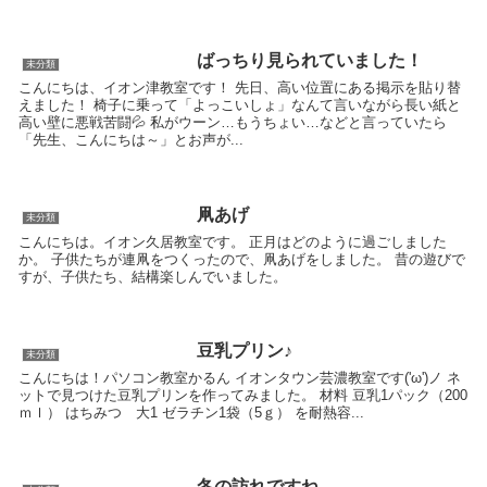
ばっちり見られていました！
未分類
こんにちは、イオン津教室です！ 先日、高い位置にある掲示を貼り替
えました！ 椅子に乗って「よっこいしょ」なんて言いながら長い紙と
高い壁に悪戦苦闘💦 私がウーン…もうちょい…などと言っていたら
「先生、こんにちは～」とお声が...
凧あげ
未分類
こんにちは。イオン久居教室です。 正月はどのように過ごしました
か。 子供たちが連凧をつくったので、凧あげをしました。 昔の遊びで
すが、子供たち、結構楽しんでいました。
豆乳プリン♪
未分類
こんにちは！パソコン教室かるん イオンタウン芸濃教室です('ω')ノ ネ
ットで見つけた豆乳プリンを作ってみました。 材料 豆乳1パック（200
ｍｌ） はちみつ 大1 ゼラチン1袋（5ｇ） を耐熱容...
冬の訪れですね