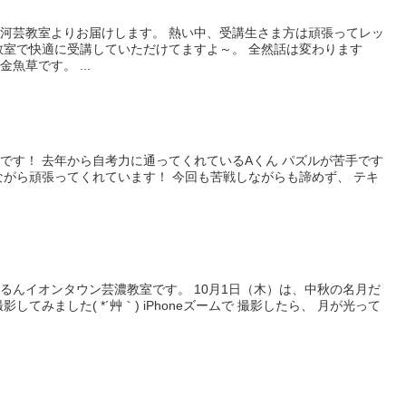
河芸教室よりお届けします。 熱い中、受講生さま方は頑張ってレッ
教室で快適に受講していただけてますよ～。 全然話は変わります
魚草です。 ...
です！ 去年から自考力に通ってくれているAくん パズルが苦手です
ながら頑張ってくれています！ 今回も苦戦しながらも諦めず、 テキ
るんイオンタウン芸濃教室です。 10月1日（木）は、中秋の名月だ
してみました( *´艸｀) iPhoneズームで 撮影したら、 月が光って