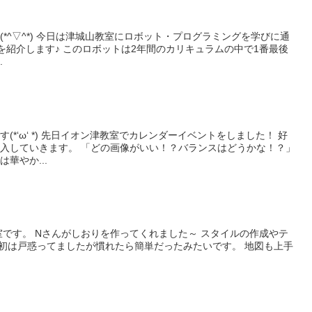
*^▽^*) 今日は津城山教室にロボット・プログラミングを学びに通
を紹介します♪ このロボットは2年間のカリキュラムの中で1番最後
.
(*‘ω‘ *) 先日イオン津教室でカレンダーイベントをしました！ 好
入していきます。 「どの画像がいい！？バランスはどうかな！？」
華やか...
室です。 Nさんがしおりを作ってくれました～ スタイルの作成やテ
最初は戸惑ってましたが慣れたら簡単だったみたいです。 地図も上手