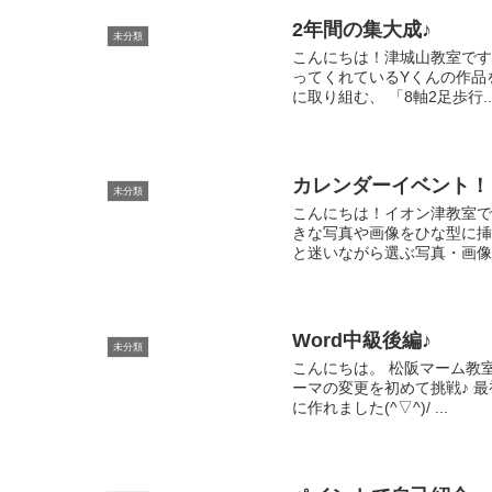
2年間の集大成♪
未分類
こんにちは！津城山教室です(
ってくれているYくんの作品
に取り組む、 「8軸2足歩行..
カレンダーイベント！
未分類
こんにちは！イオン津教室です
きな写真や画像をひな型に挿
と迷いながら選ぶ写真・画像は
Word中級後編♪
未分類
こんにちは。 松阪マーム教
ーマの変更を初めて挑戦♪ 
に作れました(^▽^)/ ...