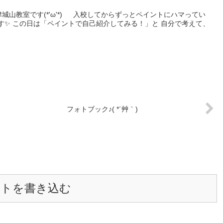
城山教室です(*'ω'*) 入校してからずっとペイントにハマってい
す✨ この日は「ペイントで自己紹介してみる！」と 自分で考えて、
フォトブック♪( *´艸｀)
ントを書き込む