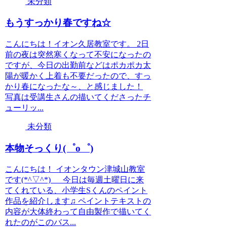
未分類
もうすっかり春ですね☆
こんにちは！イオン久居教室です。 2日
前の夜は突然寒くなって不安になったの
ですが、今日の出勤前などはポカポカ太
陽が暖かく上着も不要だったので、すっ
かり春になったな～、と感じました！
写真は受講生さんの描いてくださったチ
ューリッ...
未分類
本物そっくり(゜o゜)
こんにちは！ イオンタウン津城山教室
です(*^▽^*) 今日は毎週土曜日に来
てくれている、小学生Sくんのペイント
作品を紹介します♫ ペイントテキストの
内容が大体終わって自由製作で描いてく
れたのがこのバス...