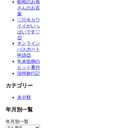
昭和のお母
さんのお言
葉
♡只今カワ
イイがいっ
ぱいです♡
😊
オンライン
パスポート
申請😊
年末恒例の
ヒット番付
信州旅行記
カテゴリー
未分類
年月別一覧
年月別一覧