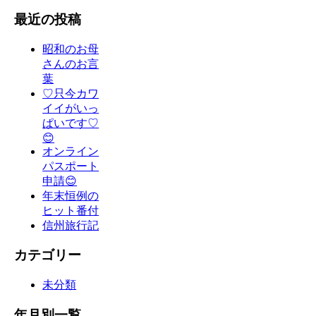
最近の投稿
昭和のお母
さんのお言
葉
♡只今カワ
イイがいっ
ぱいです♡
😊
オンライン
パスポート
申請😊
年末恒例の
ヒット番付
信州旅行記
カテゴリー
未分類
年月別一覧