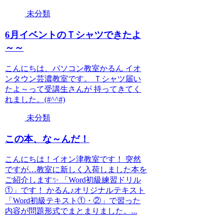
未分類
6月イベントのＴシャツできたよ
～～
こんにちは、パソコン教室かるん イオ
ンタウン芸濃教室です。 Ｔシャツ届い
たよ～って受講生さんが 持ってきてく
れました。(#^^#)
未分類
この本、な～んだ！
こんにちは！イオン津教室です！ 突然
ですが…教室に新しく入荷しました本を
ご紹介します✨ 「Word初級練習ドリル
①」です！ かるん♪オリジナルテキスト
「Word初級テキスト①・②」で習った
内容が問題形式でまとまりました。...