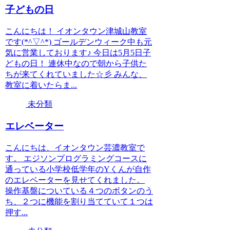
子どもの日
こんにちは！ イオンタウン津城山教室
です(*^▽^*) ゴールデンウィーク中も元
気に営業しております♪ 今日は5月5日子
どもの日！ 連休中なので朝から子供た
ちが来てくれていました☆彡 みんな、
教室に着いたらま...
未分類
エレベーター
こんにちは、イオンタウン芸濃教室で
す。 エジソンプログラミングコースに
通っている小学校低学年のYくんが自作
のエレベーターを見せてくれました。
操作基盤についている４つのボタンのう
ち、２つに機能を割り当てていて１つは
押す...