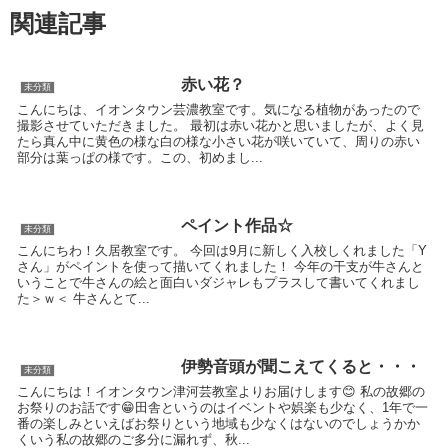
関連記事
赤い花？
未分類
こんにちは、イオンタウン芸濃教室です。気になる植物があったので
撮影させていただきました。 最初は赤い花かと思いましたが、よく見
たら真ん中に黄色の様な白の様な小さい花が咲いていて、周りの赤い
部分は葉っぱの様です。この、初めまし...
ペイント作品☆
未分類
こんにちわ！久居教室です。 今回は9月に新しく入校しくれました「Y
さん」がペイントを使って描いてくれました！ 今年の干支が牛さんと
いうことで牛さんの絵と面白いダジャレもプラスして書いてくれまし
た＞ｗ＜ 牛さんとて...
伊勢音頭が聞こえてくると・・・
未分類
こんにちは！イオンタウン津河芸教室よりお届けします😊 私の故郷の
お祭りのお話です😁田舎というのはイベントや娯楽も少なく、1年で一
番の楽しみといえばお祭りという地域も少なくはないのでしょうかか
くいう私の故郷のご多分に漏れず、秋...