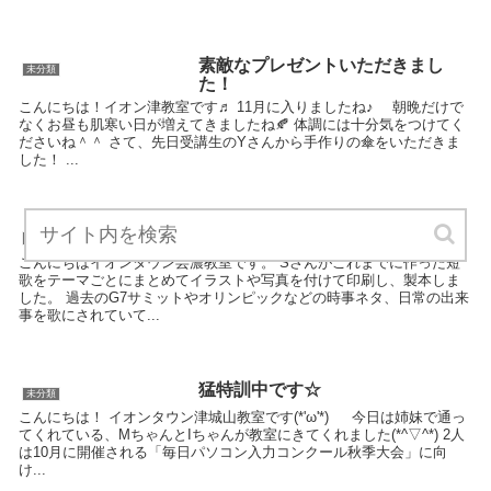
素敵なプレゼントいただきまし
未分類
た！
こんにちは！イオン津教室です♬ 11月に入りましたね♪ 朝晩だけで
なくお昼も肌寒い日が増えてきましたね🍂 体調には十分気をつけてく
ださいね＾＾ さて、先日受講生のYさんから手作りの傘をいただきま
した！ ...
本になりました📖
未分類
こんにちはイオンタウン芸濃教室です。 Sさんがこれまでに作った短
歌をテーマごとにまとめてイラストや写真を付けて印刷し、製本しま
した。 過去のG7サミットやオリンピックなどの時事ネタ、日常の出来
事を歌にされていて...
猛特訓中です☆
未分類
こんにちは！ イオンタウン津城山教室です(*'ω'*) 今日は姉妹で通っ
てくれている、MちゃんとIちゃんが教室にきてくれました(*^▽^*) 2人
は10月に開催される「毎日パソコン入力コンクール秋季大会」に向
け...