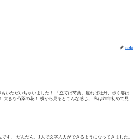
seki
年もいただいちゃいました！ 「立てば芍薬、座れば牡丹、歩く姿は
！ 大きな芍薬の花！ 横から見るとこんな感じ。 私は昨年初めて見
年生です。 だんだん、1人で文字入力ができるようになってきました。