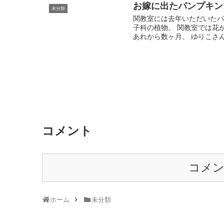
お嫁に出たパンプキン
未分類
関教室には去年いただいたパ
子科の植物。 関教室では花
あれから数ヶ月。 ゆりこさんの
コメント
コメ
ホーム
未分類