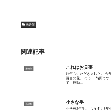
未分類
関連記事
これはお見事！
未分類
昨年もいただきました。 今
百合の花」 そう！ 芍薬です
て、感動...
小さな手
未分類
小学校2年生。 もうすぐ3