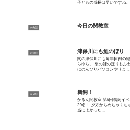
子どもの成長は早いですね
今日の関教室
未分類
津保川にも鯉のぼり
未分類
関の津保川にも毎年恒例の鯉
らゆら。 壁の鯉のぼりもふ
にのんびりパソコンやりましょ
鵜飼！
未分類
かるん関教室 第5回鵜飼イ
29名！ 夕方からめちゃく
当によかった...