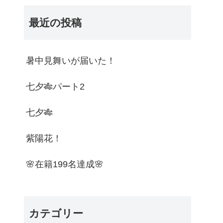
最近の投稿
暑中見舞いが届いた！
七夕🎋パート2
七夕🎋
紫陽花！
🌸在籍199名達成🌸
カテゴリー