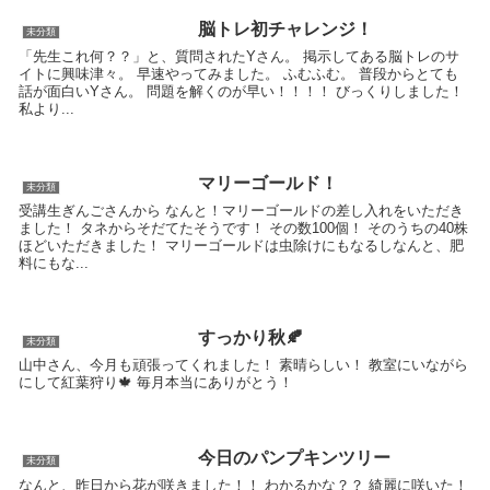
脳トレ初チャレンジ！
未分類
「先生これ何？？」と、質問されたYさん。 掲示してある脳トレのサ
イトに興味津々。 早速やってみました。 ふむふむ。 普段からとても
話が面白いYさん。 問題を解くのが早い！！！！ びっくりしました！
私より...
マリーゴールド！
未分類
受講生ぎんごさんから なんと！マリーゴールドの差し入れをいただき
ました！ タネからそだてたそうです！ その数100個！ そのうちの40株
ほどいただきました！ マリーゴールドは虫除けにもなるしなんと、肥
料にもな...
すっかり秋🍂
未分類
山中さん、今月も頑張ってくれました！ 素晴らしい！ 教室にいながら
にして紅葉狩り🍁 毎月本当にありがとう！
今日のパンプキンツリー
未分類
なんと、昨日から花が咲きました！！ わかるかな？？ 綺麗に咲いた！