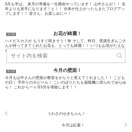
9月も半ば。 来月の準備を一生懸命やっています！ 山中さんが！！ 去
年よりも派手になります！と！！ 全体が仕上がったらまたブログアッ
プします！！ 皆さん、お楽しみにー！
お花が綺麗！
未分類
ハイビスカスが もうすぐ咲きそう！🌺 そして、昨日、受講生ぎんごさ
んが持ってきてくれたお花も、とっても綺麗！！ いつもお花がたえな
い、関教室！ 綺麗な玄関でお待ちしておりまーす💐
今月の壁面！
未分類
今月も山中さんの壁面が教室をがらりと変えてくれました！！ こども
の日！ 手作りのモビール！ こいのぼりたちも扇風機に揺られてゆらゆ
ら！ これから一ヶ月5月を堪能します！！
うわさのせきちゃん！
今月は紅葉！