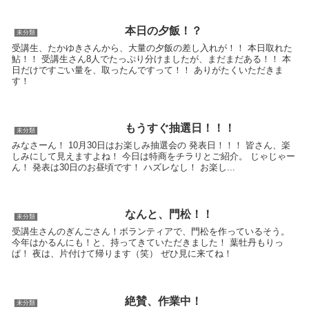
本日の夕飯！？
未分類
受講生、たかゆきさんから、大量の夕飯の差し入れが！！ 本日取れた
鮎！！ 受講生さん8人でたっぷり分けましたが、まだまだある！！ 本
日だけですごい量を、取ったんですって！！ ありがたくいただきま
す！
もうすぐ抽選日！！！
未分類
みなさーん！ 10月30日はお楽しみ抽選会の 発表日！！！ 皆さん、楽
しみにして見えますよね！ 今日は特商をチラリとご紹介。 じゃじゃー
ん！ 発表は30日のお昼頃です！ ハズレなし！ お楽し...
なんと、門松！！
未分類
受講生さんのぎんごさん！ボランティアで、門松を作っているそう。
今年はかるんにも！と、持ってきていただきました！ 葉牡丹もりっ
ぱ！ 夜は、片付けて帰ります（笑） ぜひ見に来てね！
絶賛、作業中！
未分類