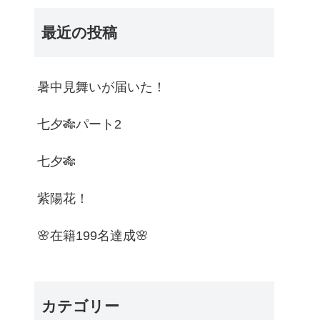
最近の投稿
暑中見舞いが届いた！
七夕🎋パート2
七夕🎋
紫陽花！
🌸在籍199名達成🌸
カテゴリー