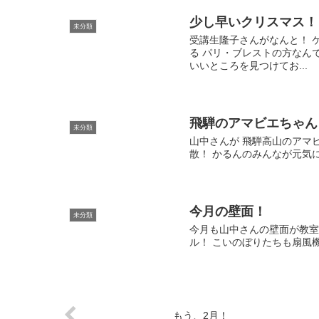
少し早いクリスマス！
未分類
受講生隆子さんがなんと！ 
る パリ・ブレストの方なん
いいところを見つけてお...
飛騨のアマビエちゃん
未分類
山中さんが 飛騨高山のアマ
散！ かるんのみんなが元気
今月の壁面！
未分類
今月も山中さんの壁面が教室
ル！ こいのぼりたちも扇風
もう、2月！