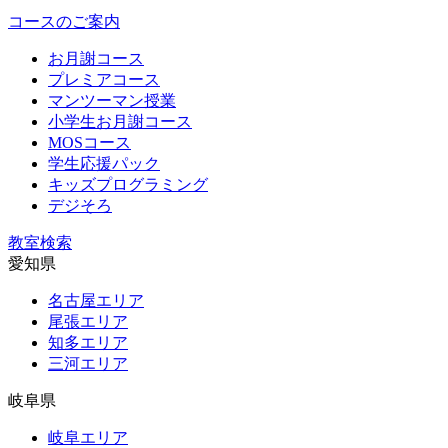
コースのご案内
お月謝コース
プレミアコース
マンツーマン授業
小学生お月謝コース
MOSコース
学生応援パック
キッズプログラミング
デジそろ
教室検索
愛知県
名古屋エリア
尾張エリア
知多エリア
三河エリア
岐阜県
岐阜エリア