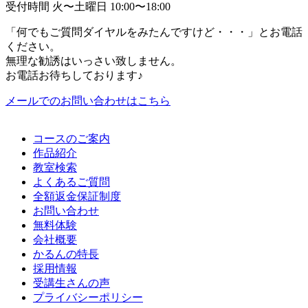
受付時間 火〜土曜日 10:00〜18:00
「何でもご質問ダイヤルをみたんですけど・・・」とお電話
ください。
無理な勧誘はいっさい致しません。
お電話お待ちしております♪
メールでのお問い合わせはこちら
コースのご案内
作品紹介
教室検索
よくあるご質問
全額返金保証制度
お問い合わせ
無料体験
会社概要
かるんの特長
採用情報
受講生さんの声
プライバシーポリシー