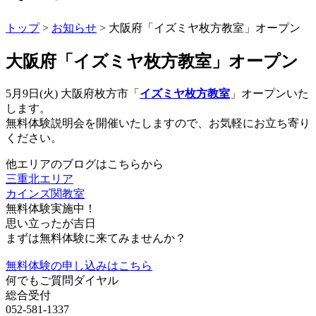
トップ
>
お知らせ
>
大阪府「イズミヤ枚方教室」オープン
大阪府「イズミヤ枚方教室」オープン
5月9日(火) 大阪府枚方市「
イズミヤ枚方教室
」オープンいた
します。
無料体験説明会を開催いたしますので、お気軽にお立ち寄り
ください。
他エリアのブログはこちらから
三重北
エリア
カインズ関教室
無料体験実施中！
思い立ったが吉日
まずは無料体験に来てみませんか？
無料体験の申し込みはこちら
何でもご質問ダイヤル
総合受付
052-581-1337