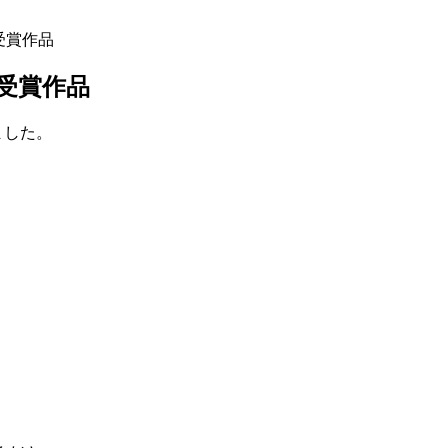
受賞作品
＆受賞作品
ました。