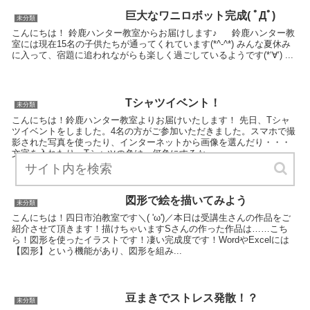
巨大なワニロボット完成( ﾟДﾟ)
未分類
こんにちは！ 鈴鹿ハンター教室からお届けします♪ 鈴鹿ハンター教
室には現在15名の子供たちが通ってくれています(*^-^*) みんな夏休み
に入って、宿題に追われながらも楽しく過ごしているようです(*‘∀‘) ...
Tシャツイベント！
未分類
こんにちは！鈴鹿ハンター教室よりお届けいたします！ 先日、Tシャ
ツイベントをしました。4名の方がご参加いただきました。スマホで撮
影された写真を使ったり、インターネットから画像を選んだり・・・
文字を入れたり。Tシャツの色は、何色にするか・・...
図形で絵を描いてみよう
未分類
こんにちは！四日市泊教室です＼( 'ω')／本日は受講生さんの作品をご
紹介させて頂きます！描けちゃいますSさんの作った作品は……こち
ら！図形を使ったイラストです！凄い完成度です！WordやExcelには
【図形】という機能があり、図形を組み...
豆まきでストレス発散！？
未分類