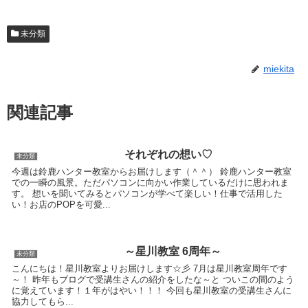
未分類
miekita
関連記事
それぞれの想い♡
未分類
今週は鈴鹿ハンター教室からお届けします（＾＾） 鈴鹿ハンター教室
での一瞬の風景。ただパソコンに向かい作業しているだけに思われま
す。 想いを聞いてみるとパソコンが学べて楽しい！仕事で活用した
い！お店のPOPを可愛...
～星川教室 6周年～
未分類
こんにちは！星川教室よりお届けします☆彡 7月は星川教室周年です
～！ 昨年もブログで受講生さんの紹介をしたな～と ついこの間のよう
に覚えています！１年がはやい！！！ 今回も星川教室の受講生さんに
協力してもら...