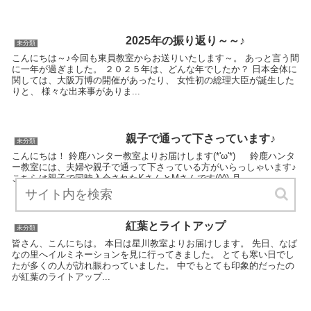
2025年の振り返り～～♪
未分類
こんにちは～♪今回も東員教室からお送りいたします～。 あっと言う間
に一年が過ぎました。 ２０２５年は、どんな年でしたか？ 日本全体に
関しては、大阪万博の開催があったり、 女性初の総理大臣が誕生した
りと、 様々な出来事がありま...
親子で通って下さっています♪
未分類
こんにちは！ 鈴鹿ハンター教室よりお届けします(*'ω'*) 鈴鹿ハンタ
ー教室には、夫婦や親子で通って下さっている方がいらっしゃいます♪
こちらは親子で同時入会されたKさんとMさんです(^^) 月...
紅葉とライトアップ
未分類
皆さん、こんにちは。 本日は星川教室よりお届けします。 先日、なば
なの里へイルミネーションを見に行ってきました。 とても寒い日でし
たが多くの人が訪れ賑わっていました。 中でもとても印象的だったの
が紅葉のライトアップ...